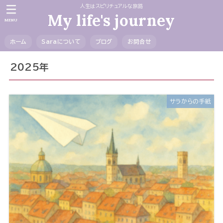
人生はスピリチュアルな旅路
My life's journey
MENU
ホーム
Saraについて
ブログ
お問合せ
2025年
サラからの手紙